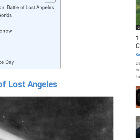
on: Battle of Lost Angeles
Worlds
G
orrow
1
C
Ka
ce Day
Da
be
Ta
 of Lost Angeles