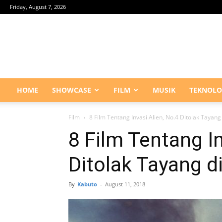
Friday, August 7, 2026
HOME
SHOWCASE
FILM
MUSIK
TEKNOLO
Film
8 Film Tentang Invasi Alien, No.4 Ditolak Tayang
8 Film Tentang In
Ditolak Tayang d
By
Kabuto
-
August 11, 2018