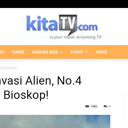
GI
GAME
SAKURA BOX
EVENT
INDIE
KitaTV.com
 di Bioskop!
vasi Alien, No.4
i Bioskop!
1482
0