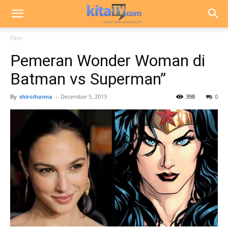
Film
Pemeran Wonder Woman di
Batman vs Superman”
By
shiroihanna
-
December 5, 2013
398
0