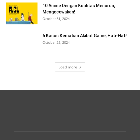
10 Anime Dengan Kualitas Menurun,
Mengecewakan!
October 31, 2024
6 Kasus Kematian Akibat Game, Hati-Hati!
October 25, 2024
Load more