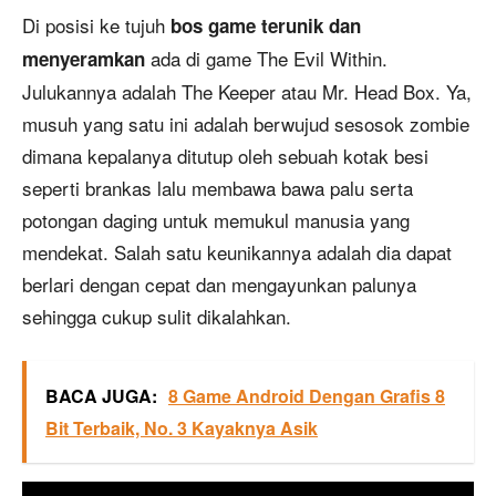
Di posisi ke tujuh
bos game terunik dan
ada di game The Evil Within.
menyeramkan
Julukannya adalah The Keeper atau Mr. Head Box. Ya,
musuh yang satu ini adalah berwujud sesosok zombie
dimana kepalanya ditutup oleh sebuah kotak besi
seperti brankas lalu membawa bawa palu serta
potongan daging untuk memukul manusia yang
mendekat. Salah satu keunikannya adalah dia dapat
berlari dengan cepat dan mengayunkan palunya
sehingga cukup sulit dikalahkan.
BACA JUGA:
8 Game Android Dengan Grafis 8
Bit Terbaik, No. 3 Kayaknya Asik