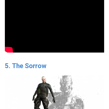
5. The Sorrow