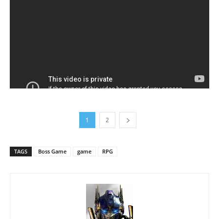
1
2
TAGS
Boss Game
game
RPG