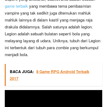
game terbaik
yang membawa tema pembasmian
vampire yang tak sedikit juga ditemukan mahluk
mahluk lainnya di dalam kastil yang menjaga raja
drakula didalamnya. Salah satunya adalah legion.
Legion adalah sebuah bulatan seperti bola yang
melayang layang di udara. Uniknya, tubuh dari Legion
ini terbentuk dari tubuh para zombie yang berkumpul
menjadi bola.
BACA JUGA:
8 Game RPG Android Terbaik
2017