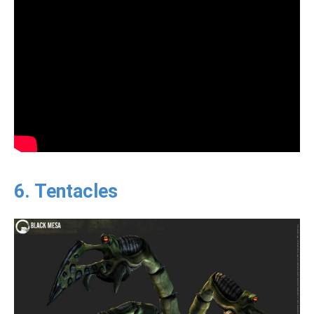
6. Tentacles