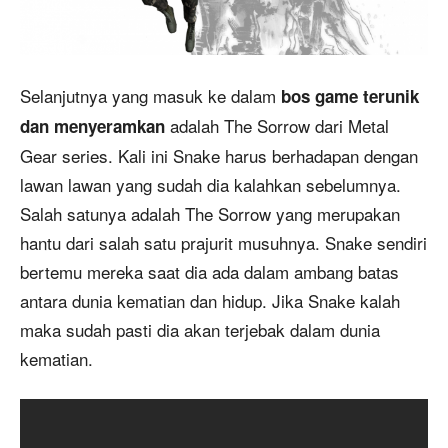
Selanjutnya yang masuk ke dalam
bos game terunik
adalah The Sorrow dari Metal
dan menyeramkan
Gear series. Kali ini Snake harus berhadapan dengan
lawan lawan yang sudah dia kalahkan sebelumnya.
Salah satunya adalah The Sorrow yang merupakan
hantu dari salah satu prajurit musuhnya. Snake sendiri
bertemu mereka saat dia ada dalam ambang batas
antara dunia kematian dan hidup. Jika Snake kalah
maka sudah pasti dia akan terjebak dalam dunia
kematian.