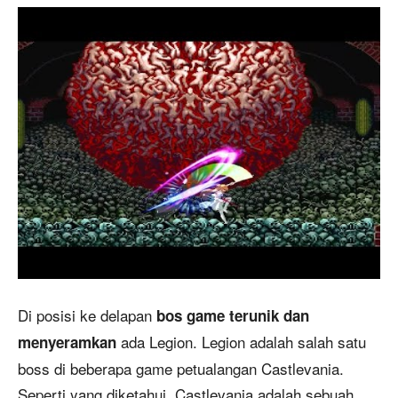
Di posisi ke delapan
bos game terunik dan
ada Legion. Legion adalah salah satu
menyeramkan
boss di beberapa game petualangan Castlevania.
Seperti yang diketahui, Castlevania adalah sebuah