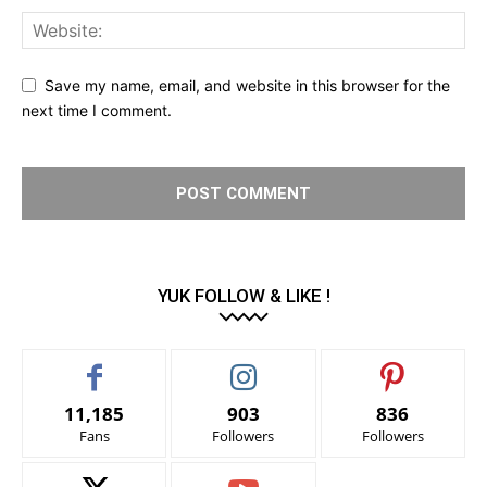
Save my name, email, and website in this browser for the
next time I comment.
YUK FOLLOW & LIKE !
11,185
903
836
Fans
Followers
Followers