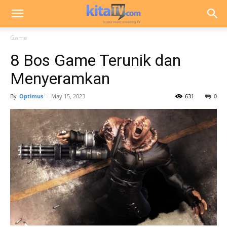
Game
8 Bos Game Terunik dan
Menyeramkan
By
Optimus
-
May 15, 2023
631
0