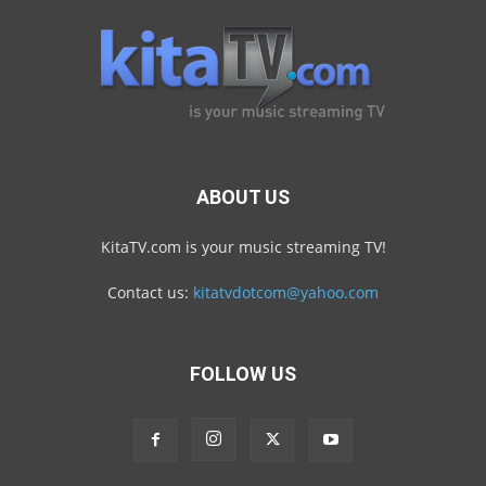
ABOUT US
KitaTV.com is your music streaming TV!
Contact us:
kitatvdotcom@yahoo.com
FOLLOW US