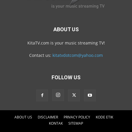
ABOUT US
KitaTV.com is your music streaming TV!
Contact us:
kitatvdotcom@yahoo.com
FOLLOW US
ABOUT US
DISCLAIMER
PRIVACY POLICY
KODE ETIK
KONTAK
SITEMAP