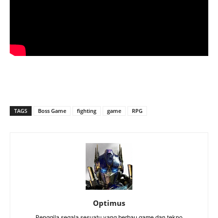
TAGS
Boss Game
fighting
game
RPG
Optimus
Penggila segala sesuatu yang berbau game dan tekno