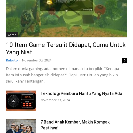
Game
10 Item Game Tersulit Didapat, Cuma Untuk
Yang Niat!
Kabuto
-
November 30, 2024
0
Dalam dunia gaming, ada momen di mana kita berpikir, “Kenapa
item ini susah banget sih didapat?”. Tapi justru itulah yang bikin
seru, kan? Tantangan...
Teknologi Pemburu Hantu Yang Nyata Ada
November 23, 2024
7 Band Anak Kembar, Makin Kompak
Pastinya!