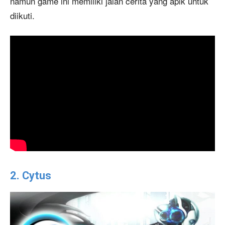
namun game ini memiliki jalan cerita yang apik untuk
diikuti.
2. Cytus