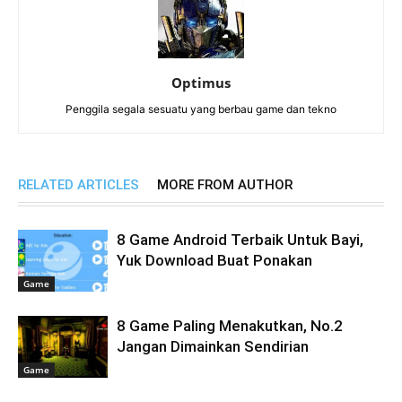
Optimus
Penggila segala sesuatu yang berbau game dan tekno
RELATED ARTICLES
MORE FROM AUTHOR
8 Game Android Terbaik Untuk Bayi,
Yuk Download Buat Ponakan
Game
8 Game Paling Menakutkan, No.2
Jangan Dimainkan Sendirian
Game