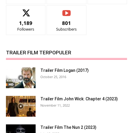
1,189
801
Followers
Subscribers
TRAILER FILM TERPOPULER
Trailer Film Logan (2017)
October 25, 2016
Trailer Film John Wick: Chapter 4 (2023)
November 11, 2022
Trailer Film The Nun 2 (2023)