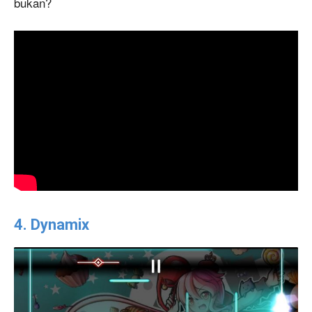
bukan?
4. Dynamix