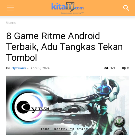
Game
8 Game Ritme Android
Terbaik, Adu Tangkas Tekan
Tombol
By
Optimus
-
April 9, 2024
321
0