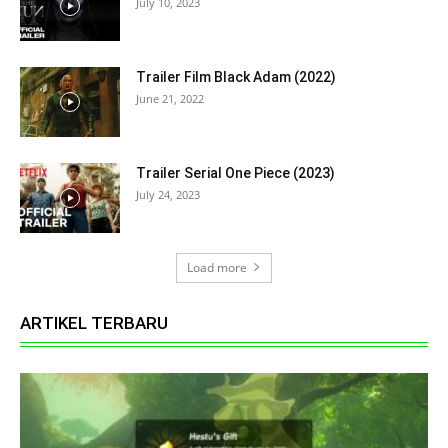
July 10, 2023
Trailer Film Black Adam (2022)
June 21, 2022
Trailer Serial One Piece (2023)
July 24, 2023
Load more
ARTIKEL TERBARU