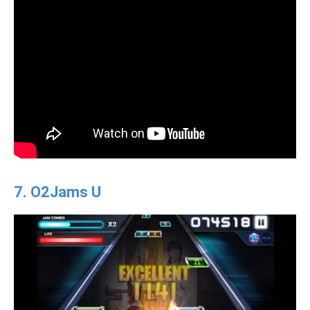
7. O2Jams U