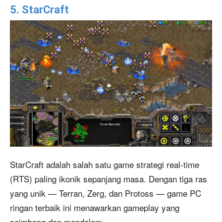
5. StarCraft
StarCraft adalah salah satu game strategi real-time
(RTS) paling ikonik sepanjang masa. Dengan tiga ras
yang unik — Terran, Zerg, dan Protoss — game PC
ringan terbaik ini menawarkan gameplay yang
seimbang dan mendalam.