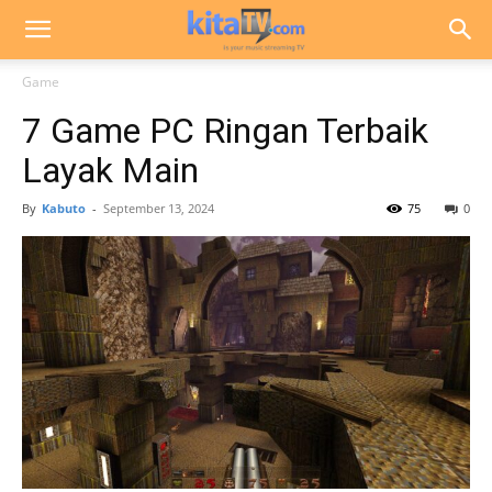
Game
7 Game PC Ringan Terbaik
Layak Main
By
Kabuto
-
September 13, 2024
75
0