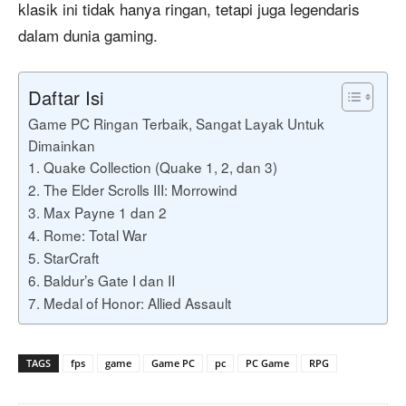
klasik ini tidak hanya ringan, tetapi juga legendaris
dalam dunia gaming.
Daftar Isi
Game PC Ringan Terbaik, Sangat Layak Untuk
Dimainkan
1. Quake Collection (Quake 1, 2, dan 3)
2. The Elder Scrolls III: Morrowind
3. Max Payne 1 dan 2
4. Rome: Total War
5. StarCraft
6. Baldur’s Gate I dan II
7. Medal of Honor: Allied Assault
TAGS
fps
game
Game PC
pc
PC Game
RPG