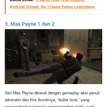
Android Terbaik, No.1 Game Paling Legendaris
3. Max Payne 1 dan 2
Seri Max Payne dikenal dengan gameplay aksi penuh
adrenalin dan fitur ikoniknya, “bullet time,” yang
memungkinkan pemain memperlambat waktu saat