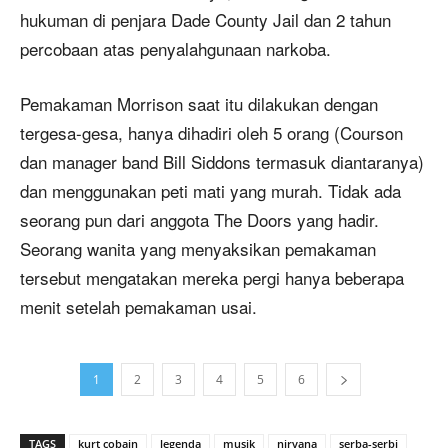
hukuman di penjara Dade County Jail dan 2 tahun
percobaan atas penyalahgunaan narkoba.
Pemakaman Morrison saat itu dilakukan dengan
tergesa-gesa, hanya dihadiri oleh 5 orang (Courson
dan manager band Bill Siddons termasuk diantaranya)
dan menggunakan peti mati yang murah. Tidak ada
seorang pun dari anggota The Doors yang hadir.
Seorang wanita yang menyaksikan pemakaman
tersebut mengatakan mereka pergi hanya beberapa
menit setelah pemakaman usai.
1
2
3
4
5
6
TAGS
kurt cobain
legenda
musik
nirvana
serba-serbi