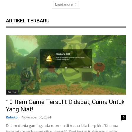
Load more
ARTIKEL TERBARU
Game
10 Item Game Tersulit Didapat, Cuma Untuk
Yang Niat!
Kabuto
-
November 30, 2024
0
Dalam dunia gaming, ada momen di mana kita berpikir, “Kenapa
item ini susah banget sih didapat?”. Tapi justru itulah yang bikin