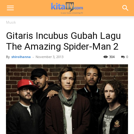
Musik
Gitaris Incubus Gubah Lagu
The Amazing Spider-Man 2
By
shiroihanna
-
November 3, 2013
304
0