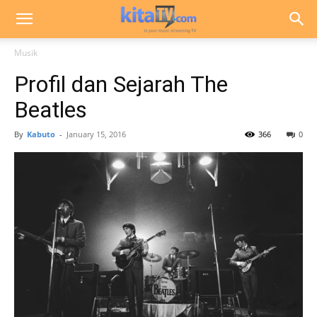
Musik
Profil dan Sejarah The
Beatles
By
Kabuto
-
January 15, 2016
366
0