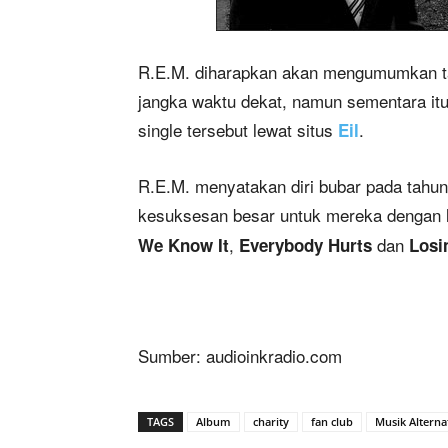
R.E.M. diharapkan akan mengumumkan ta
jangka waktu dekat, namun sementara itu, 
single tersebut lewat situs
.
Eil
R.E.M. menyatakan diri bubar pada tahu
kesuksesan besar untuk mereka dengan l
,
dan
We Know It
Everybody Hurts
Losi
Sumber: audioinkradio.com
TAGS
Album
charity
fan club
Musik Alternat