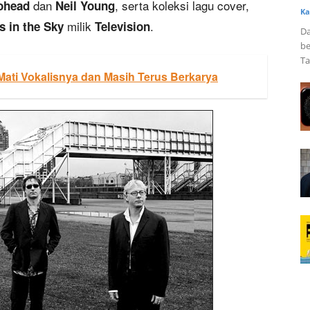
dan
, serta koleksi lagu cover,
ohead
Neil Young
Ka
milik
.
s in the Sky
Television
Da
be
Ta
Mati Vokalisnya dan Masih Terus Berkarya