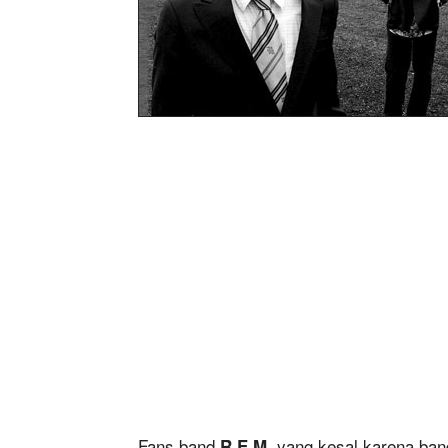
Fans band
yang kesal karena ban
R.E.M.