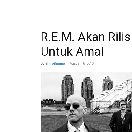
R.E.M. Akan Rilis
Untuk Amal
By
shiroihanna
-
August 16, 2013