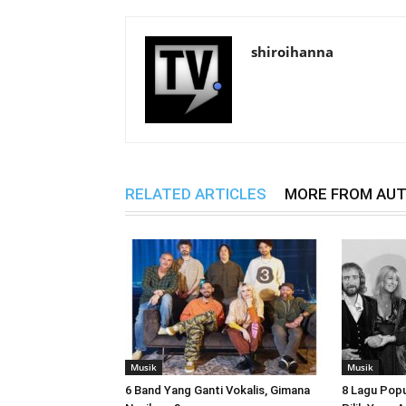
shiroihanna
RELATED ARTICLES
MORE FROM AU
Musik
Musik
6 Band Yang Ganti Vokalis, Gimana
8 Lagu Popu