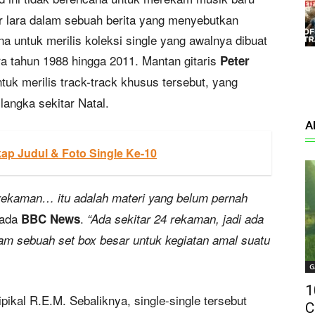
 lara dalam sebuah berita yang menyebutkan
ana untuk merilis koleksi single yang awalnya dibuat
ra tahun 1988 hingga 2011. Mantan gitaris
Peter
k merilis track-track khusus tersebut, yang
langka sekitar Natal.
A
ap Judul & Foto Single Ke-10
 rekaman… itu adalah materi yang belum pernah
pada
.
BBC News
“Ada sekitar 24 rekaman, jadi ada
lam sebuah set box besar untuk kegiatan amal suatu
G
1
ipikal R.E.M. Sebaliknya, single-single tersebut
C