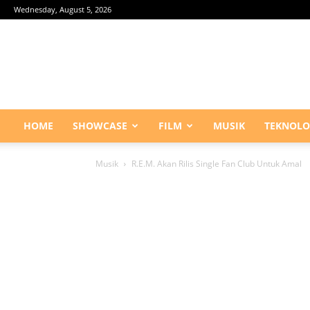
Wednesday, August 5, 2026
HOME
SHOWCASE
FILM
MUSIK
TEKNOLO
Musik
R.E.M. Akan Rilis Single Fan Club Untuk Amal