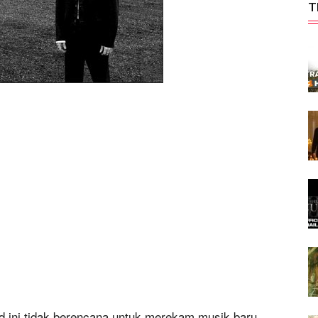
T
d ini tidak berencana untuk merekam musik baru