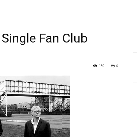
 Single Fan Club
159
0