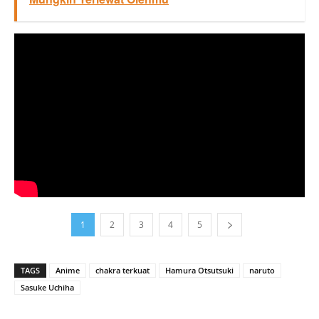
1
2
3
4
5
TAGS
Anime
chakra terkuat
Hamura Otsutsuki
naruto
Sasuke Uchiha