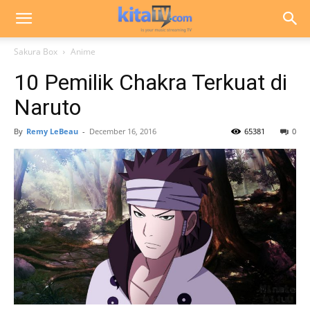
Sakura Box
Anime
10 Pemilik Chakra Terkuat di
Naruto
By
Remy LeBeau
-
December 16, 2016
65381
0