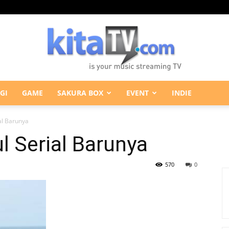
GI
GAME
SAKURA BOX
EVENT
INDIE
KitaTV.com
al Barunya
 Serial Barunya
570
0