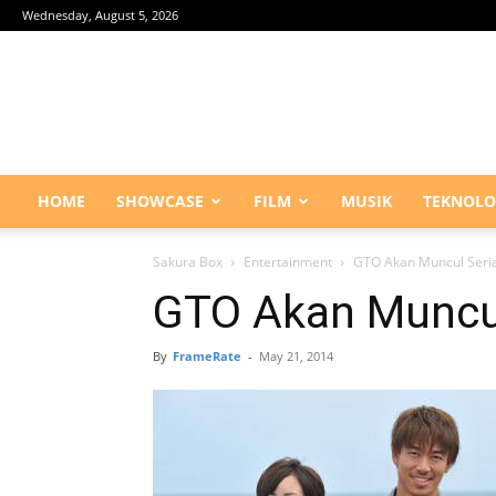
Wednesday, August 5, 2026
HOME
SHOWCASE
FILM
MUSIK
TEKNOLO
Sakura Box
Entertainment
GTO Akan Muncul Seri
GTO Akan Muncul
By
FrameRate
-
May 21, 2014