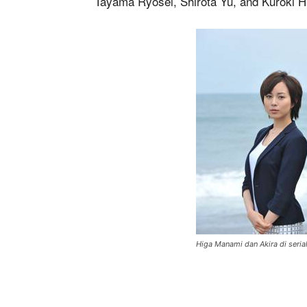
Tayama Ryosei, Shirota Yu, and Kuroki H
Higa Manami dan Akira di seria