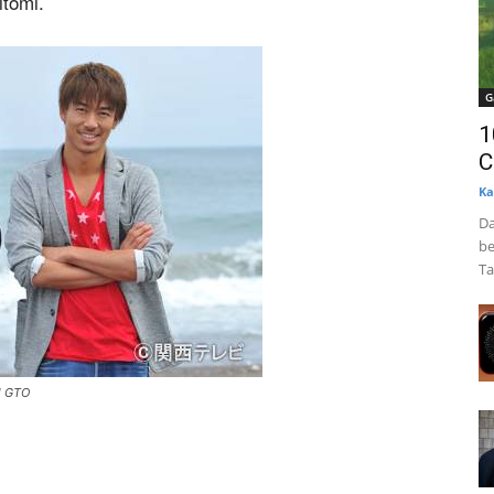
itomi.
G
1
C
Ka
Da
be
Ta
l GTO