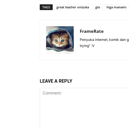
TAGS
great teacher onizuka
gto
higa manami
FrameRate
Penyuka internet, komik dan ga
trying" :V
LEAVE A REPLY