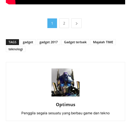
1
2
TAGS
gadget
gadget 2017
Gadget terbaik
Majalah TIME
teknologi
Optimus
Penggila segala sesuatu yang berbau game dan tekno