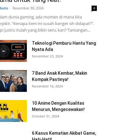
buto
-
November 30, 2024
0
lam dunia gaming, ada momen di mana kita
rpikir, “Kenapa item ini susah banget sih didapat?”.
pi justru itulah yang bikin seru, kan? Tantangan...
Teknologi Pemburu Hantu Yang
Nyata Ada
November 23, 2024
7 Band Anak Kembar, Makin
Kompak Pastinya!
November 16, 2024
10 Anime Dengan Kualitas
Menurun, Mengecewakan!
October 31, 2024
6 Kasus Kematian Akibat Game,
Hati-Hati!