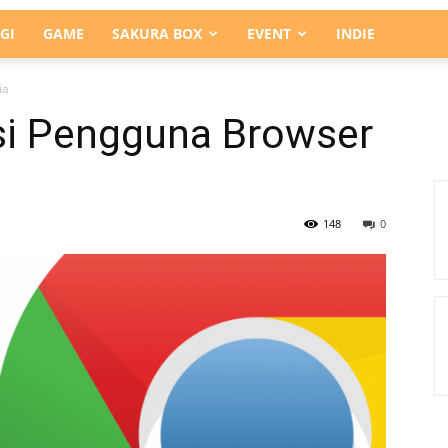
GI
GAME
SAKURA BOX
EVENT
INDIE
ia
i Pengguna Browser
148
0