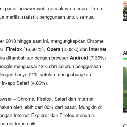
i pasar browser web, setidaknya menurut firma
aja merilis statistik penggunaan untuk semua
nder 2013 hingga saat ini, mengungkapkan Chrome
ari
(16,60 %),
(2,02%) dan
Firefox
Opera
Internet
A
ika ditambahkan dengan browser
(7.36%)
Android
 Google menguasai 42% dari seluruh penggunaan
dengan hanya 21% setelah menggabungkan
in-app Safari (4.86%).
wser – Chrome, Firefox, Safari dan Internet
unakan oleh lebih dari 80% dari pasar. Mungkin di
G
engan Internet Explorer dan Firefox menurun,
1
droid terus naik.
C