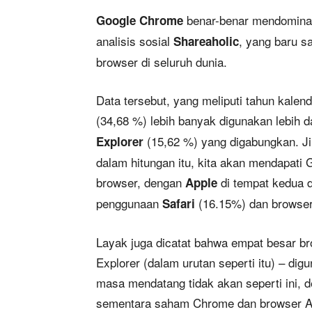
benar-benar mendominas
Google Chrome
analisis sosial
, yang baru s
Shareaholic
browser di seluruh dunia.
Data tersebut, yang meliputi tahun kale
(34,68 %) lebih banyak digunakan lebih d
(15,62 %) yang digabungkan. J
Explorer
dalam hitungan itu, kita akan mendapati
browser, dengan
di tempat kedua 
Apple
penggunaan
(16.15%) dan browser 
Safari
Layak juga dicatat bahwa empat besar bro
Explorer (dalam urutan seperti itu) – dig
masa mendatang tidak akan seperti ini, d
sementara saham Chrome dan browser An