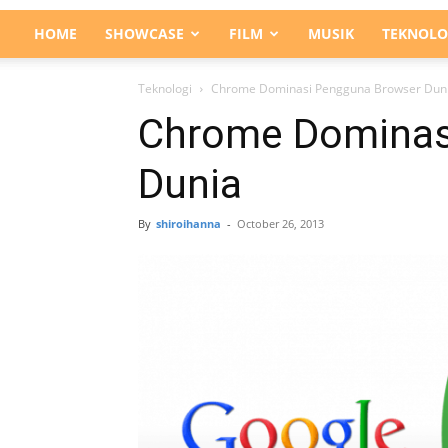
HOME
SHOWCASE
FILM
MUSIK
TEKNOLO
Teknologi
Chrome Dominasi Pengguna Browser Dun
Chrome Dominas
Dunia
By
shiroihanna
-
October 26, 2013