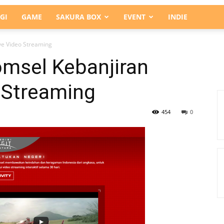
GI
GAME
SAKURA BOX
EVENT
INDIE
ve Video Streaming
omsel Kebanjiran
o Streaming
454
0