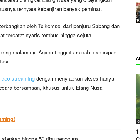
itusnya ternyata kebanjiran banyak peminat.
terbangkan oleh Telkomsel dari penjuru Sabang dan
t tercatat nyaris tembus hingga sejuta.
ang malam ini. Animo tinggi itu sudah diantisipasi
A
tasi.
video streaming
dengan menyiapkan akses hanya
 secara bersamaan, khusus untuk Elang Nusa
aming!
G
1
 siapkan hingga 50 ribu pengguna
C