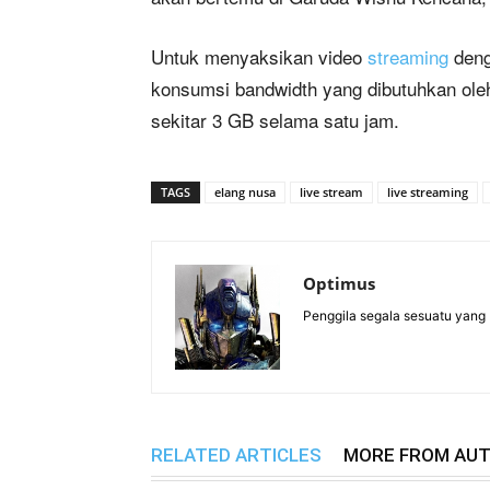
Untuk menyaksikan video
streaming
deng
konsumsi bandwidth yang dibutuhkan oleh 
sekitar 3 GB selama satu jam.
TAGS
elang nusa
live stream
live streaming
Optimus
Penggila segala sesuatu yang
RELATED ARTICLES
MORE FROM AU