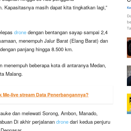
 Kapasitasnya masih dapat kita tingkatkan lagi,”
Ka
Da
be
Ta
melepas
drone
dengan bentangan sayap sampai 2,4
samaan, menempuh Jalur Barat (Elang Barat) dan
a dengan panjang hingga 8.500 km.
dan menempuh beberapa kota di antaranya Medan,
ta Malang.
 Me-live stream Data Penerbangannya?
erauke dan melewati Sorong, Ambon, Manado,
abuan Di akhir perjalanan
drone
dari kedua penjuru
 Denpasar.