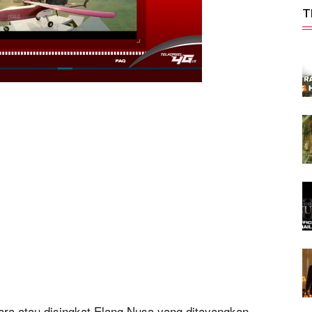
T
ara atau disingkat Elang Nusa yang ditayangkan