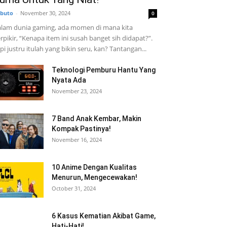
buto
-
November 30, 2024
0
lam dunia gaming, ada momen di mana kita
rpikir, “Kenapa item ini susah banget sih didapat?”.
pi justru itulah yang bikin seru, kan? Tantangan...
Teknologi Pemburu Hantu Yang
Nyata Ada
November 23, 2024
7 Band Anak Kembar, Makin
Kompak Pastinya!
November 16, 2024
10 Anime Dengan Kualitas
Menurun, Mengecewakan!
October 31, 2024
6 Kasus Kematian Akibat Game,
Hati-Hati!