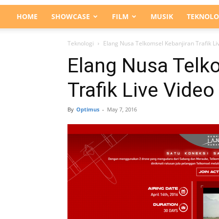
HOME
SHOWCASE
FILM
MUSIK
TEKNOLO
Teknologi
Elang Nusa Telkomsel Kebanjiran Trafik Li
Elang Nusa Telk
Trafik Live Vide
By
Optimus
-
May 7, 2016