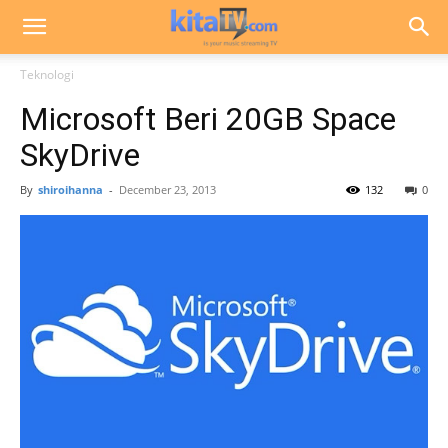
Teknologi
Microsoft Beri 20GB Space
SkyDrive
By
shiroihanna
-
December 23, 2013
132
0