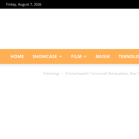
Friday, August 7, 2026
HOME
SHOWCASE
FILM
MUSIK
TEKNOLO
Teknologi
8 Smartwatch Termurah Berkualitas, Biar 