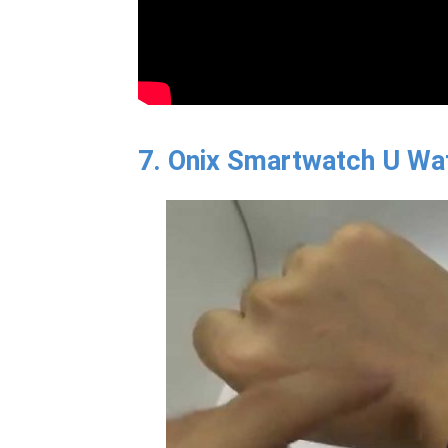
7. Onix Smartwatch U Wa