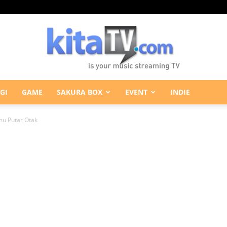
GI
GAME
SAKURA BOX
EVENT
INDIE
KitaTV.com
mu Putar Otak