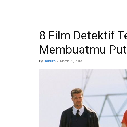
8 Film Detektif T
Membuatmu Puta
By
Kabuto
-
March 21, 2018