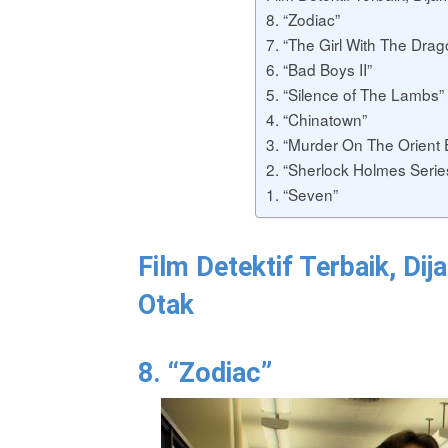
8. “Zodiac”
7. “The Girl With The Drag
6. “Bad Boys II”
5. “Silence of The Lambs”
4. “Chinatown”
3. “Murder On The Orient 
2. “Sherlock Holmes Serie
1. “Seven”
Film Detektif Terbaik, Di
Otak
8. “Zodiac”