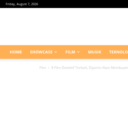
Friday, August 7, 2026
HOME
SHOWCASE
FILM
MUSIK
TEKNOLO
Film
8 Film Detektif Terbaik, Dijamin Akan Membuat