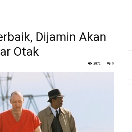
erbaik, Dijamin Akan
r Otak
2872
0