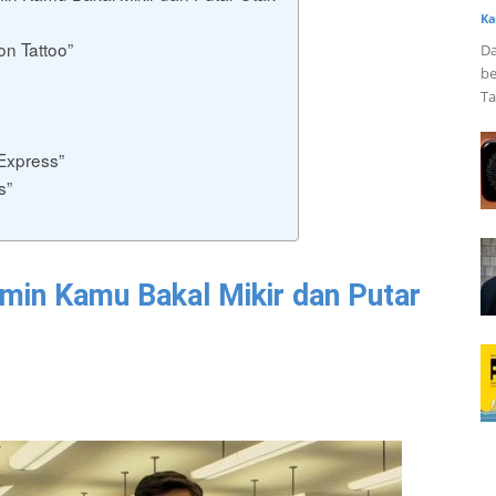
Ka
on Tattoo”
Da
be
Ta
Express”
s”
jamin Kamu Bakal Mikir dan Putar