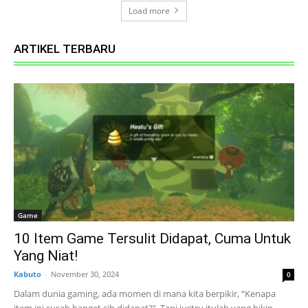
Load more
ARTIKEL TERBARU
Game
10 Item Game Tersulit Didapat, Cuma Untuk
Yang Niat!
Kabuto
-
November 30, 2024
0
Dalam dunia gaming, ada momen di mana kita berpikir, “Kenapa
item ini susah banget sih didapat?”. Tapi justru itulah yang bikin