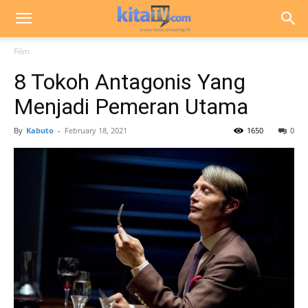
Film
8 Tokoh Antagonis Yang
Menjadi Pemeran Utama
By
Kabuto
-
February 18, 2021
1650
0