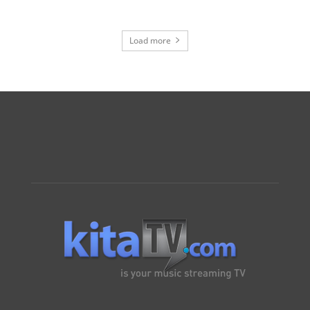
Load more