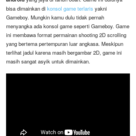
bisa dimainkan di
konsol game terlaris
yakni
Gameboy. Mungkin kamu dulu tidak pernah
menyangka ada konsol game seperti Gameboy. Game
ini membawa format permainan shooting 2D scrolling
yang bertema pertempuran luar angkasa. Meskipun
terlihat jadul karena masih bergambar 2D, game ini
masih sangat asyik untuk dimainkan.