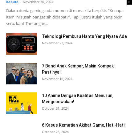
Kabuto
-
November 30, 2024
0
Dalam dunia gaming, ada momen di mana kita berpikir, “Kenapa
item ini susah banget sih didapat?”. Tapi justru itulah yang bikin
seru, kan? Tantangan...
Teknologi Pemburu Hantu Yang Nyata Ada
November 23, 2024
7 Band Anak Kembar, Makin Kompak
Pastinya!
November 16, 2024
10 Anime Dengan Kualitas Menurun,
Mengecewakan!
October 31, 2024
6 Kasus Kematian Akibat Game, Hati-Hati!
October 25, 2024