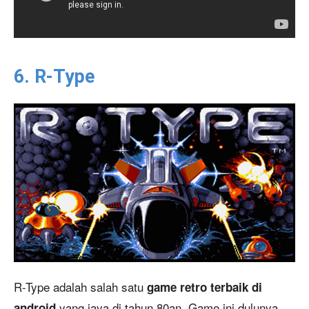
6. R-Type
R-Type adalah salah satu
game retro terbaik di
yang jaya di tahun 80an. Game ini dulunya
android