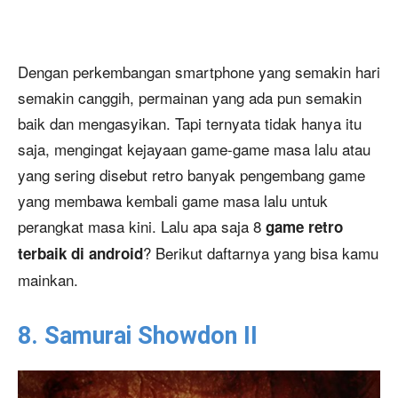
Dengan perkembangan smartphone yang semakin hari
semakin canggih, permainan yang ada pun semakin
baik dan mengasyikan. Tapi ternyata tidak hanya itu
saja, mengingat kejayaan game-game masa lalu atau
yang sering disebut retro banyak pengembang game
yang membawa kembali game masa lalu untuk
perangkat masa kini. Lalu apa saja 8
game retro
? Berikut daftarnya yang bisa kamu
terbaik di android
mainkan.
8. Samurai Showdon II