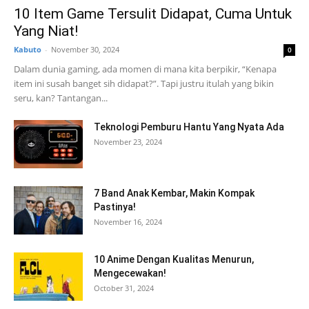
10 Item Game Tersulit Didapat, Cuma Untuk
Yang Niat!
Kabuto
-
November 30, 2024
0
Dalam dunia gaming, ada momen di mana kita berpikir, “Kenapa
item ini susah banget sih didapat?”. Tapi justru itulah yang bikin
seru, kan? Tantangan...
Teknologi Pemburu Hantu Yang Nyata Ada
November 23, 2024
7 Band Anak Kembar, Makin Kompak
Pastinya!
November 16, 2024
10 Anime Dengan Kualitas Menurun,
Mengecewakan!
October 31, 2024