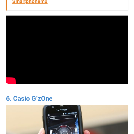
Smartphonemu
6. Casio G’zOne