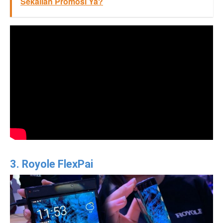
Sekalian Promosi Ya?
3. Royole FlexPai