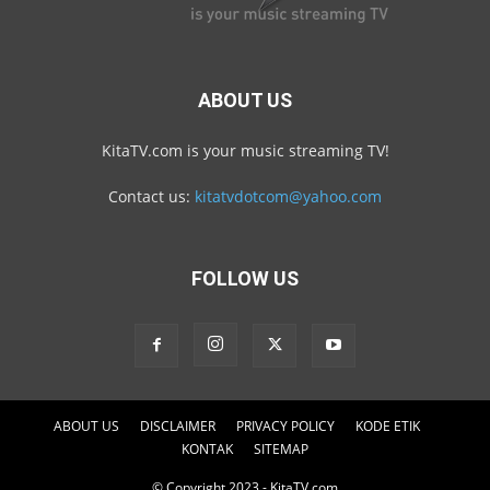
ABOUT US
KitaTV.com is your music streaming TV!
Contact us:
kitatvdotcom@yahoo.com
FOLLOW US
ABOUT US
DISCLAIMER
PRIVACY POLICY
KODE ETIK
KONTAK
SITEMAP
© Copyright 2023 - KitaTV.com