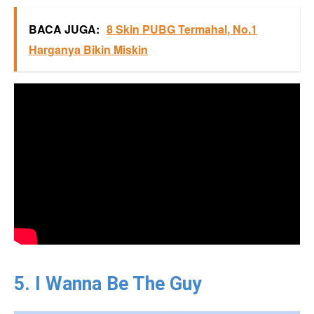
BACA JUGA:
8 Skin PUBG Termahal, No.1
Harganya Bikin Miskin
5. I Wanna Be The Guy