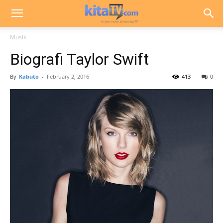
Musik
Biografi Taylor Swift
By
Kabuto
-
February 2, 2016
413
0