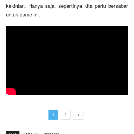
kekinian. Hanya saja, sepertinya kita perlu bersabar
untuk game ini.
1
2
TAGS
Game PC
game ps4